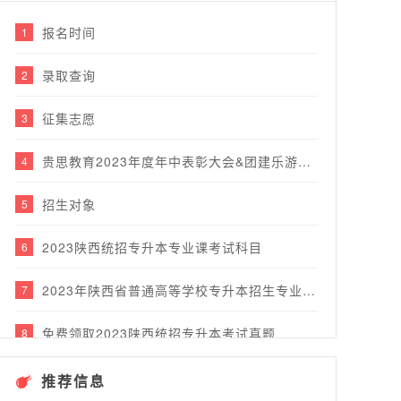
报名时间
1
录取查询
2
征集志愿
3
贵思教育2023年度年中表彰大会&团建乐游行圆满完成！
4
招生对象
5
2023陕西统招专升本专业课考试科目
6
2023年陕西省普通高等学校专升本招生专业目录
7
免费领取2023陕西统招专升本考试真题
8
推荐信息