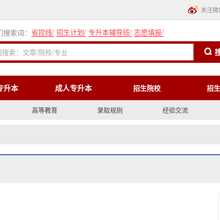
关注微
省控线
/
招生计划
/
专升本辅导班
/
志愿填报
/
门搜索词：
专升本
成人专升本
招生院校
招
高等教育
录取规则
经验交流