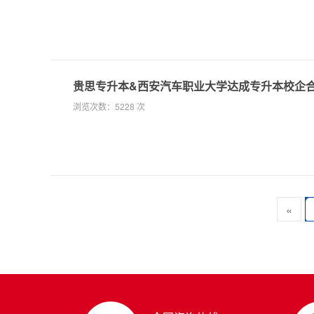
贵思专升本&西安汽车职业大学达成专升本校企
浏览次数：
5228 次
«