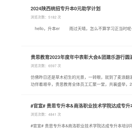
2024陕西统招专升本0元助学计划
浏览次数：
5182 次
贵思教育2023年度年中表彰大会&团建乐游行圆
浏览次数：
6597 次
仿佛昨日还是草木初生的光景，一转眼，就到了麦浪翻滚
功伴着艰辛，贵思教育全体员工汇聚一堂，共襄盛举，2
#官宣# 贵思专升本&商洛职业技术学院达成专
浏览次数：
4841 次
#官宣# 贵思专升本&商洛职业技术学院达成专升本培训