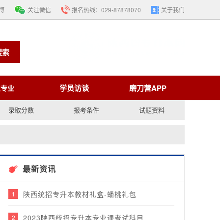
博
关注微信
报名热线：
029-87878070
关于我们
搜索
学员访谈
磨刀营APP
生专业
录取分数
报考条件
试题资料
最新资讯
陕西统招专升本教材礼盒-蟠桃礼包
1
2023陕西统招专升本专业课考试科目
2