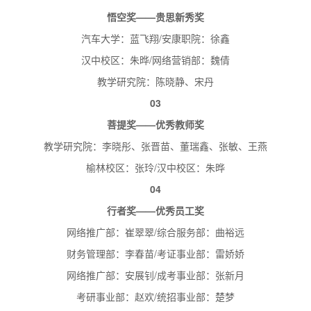
悟空奖——贵思新秀奖
汽车大学：蓝飞翔/安康职院：徐鑫
汉中校区：朱晔/网络营销部：魏倩
教学研究院：陈晓静、宋丹
0
3
菩提奖——优秀教师奖
教学研究院：李晓彤、张晋苗、董瑞鑫、张敏、王燕
榆林校区：张玲/汉中校区：朱晔
0
4
行者奖——优秀员工奖
网络推广部：崔翠翠/综合服务部：曲裕远
财务管理部：李春苗/考证事业部：雷娇娇
网络推广部：安展钊/成考事业部：张新月
考研事业部：赵欢/统招事业部：楚梦