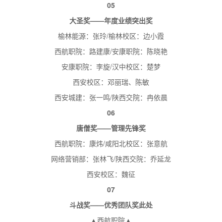
0
5
大圣奖——年度业绩突出奖
榆林能源：张玲/榆林校区：边小霞
西航职院：路建康/安康职院：陈晓艳
安康职院：李旋/汉中校区：楚梦
西安校区：邓丽瑞、陈敏
西安城建：张一鸣/陕西交院：冉依晨
0
6
唐僧奖——管理先锋奖
西航职院：康炜/咸阳北校区：张意航
网络营销部：张林飞/陕西交院：乔延龙
西安校区：魏征
0
7
斗战奖——优秀团队奖此处
▲西航职院▲