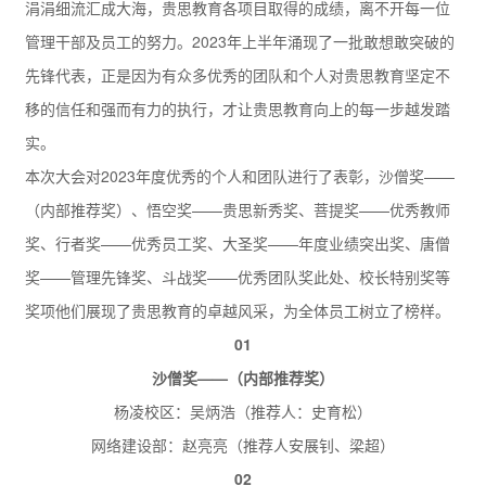
涓涓细流汇成大海，贵思教育各项目取得的成绩，离不开每一位
管理干部及员工的努力。2023年上半年涌现了一批敢想敢突破的
先锋代表，正是因为有众多优秀的团队和个人对贵思教育坚定不
移的信任和强而有力的执行，才让贵思教育向上的每一步越发踏
实。
本次大会对2023年度优秀的个人和团队进行了表彰，沙僧奖——
（内部推荐奖）、悟空奖——贵思新秀奖、菩提奖——优秀教师
奖、行者奖——优秀员工奖、大圣奖——年度业绩突出奖、唐僧
奖——管理先锋奖、斗战奖——优秀团队奖此处、校长特别奖等
奖项他们展现了贵思教育的卓越风采，为全体员工树立了榜样。
0
1
沙僧奖——（内部推荐奖）
杨凌校区：吴炳浩（推荐人：史育松）
网络建设部：赵亮亮（推荐人安展钊、梁超）
0
2