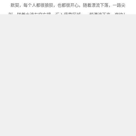
默契，每个人都很狼狈，也都很开心。随着漂流下落，一路尖
叫，随着水流左突右撞，汇入停靠区域。一趟漂流下来，爽快！
欢快的时光总是转瞬即逝，欢乐的氛围环绕在每名员工的心中，
让大家意犹未尽的同时也让团队氛围更加融洽。作为公司的一份
子，凝心聚力、激流勇进、各司其职、敢挑重任，才能在推进公
司事业发展上有更大作为，为贵思的前进和更好的发展贡献我们
的力量。为期两天的年中会大会团建值此圆满结束，干劲满满的
开启2023年下半年的拼搏！
相关文章推荐
陕西专升本哪家机构好！