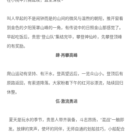
叫人早起的不是闹钟而是的山间的微风与温煦的朝阳，推开窗看
到金色的夕阳笼罩山峰的一角，有传说中的日照金山那感觉了。
早起吃饭后，贵思“登山队”集结完毕，攀登神仙岭，先攀登顶峰
的有奖励。
肆·再攀高峰
爬山运动有坚持、有汗水，登高望远后，一览众山小。登顶后有
原路返回，有索道降落。大家盼着下午的红河谷漂流，陆续回归
休整。
伍·激流勇进
夏天是玩水的季节，贵思人带齐装备，斗志昂扬，“混战”一触即
发。放肆的笑声，使坏的同伴，无师自通的划船技巧，小船配合