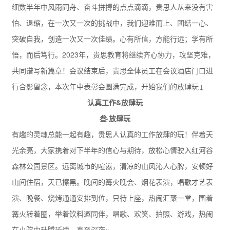
细数半年中风雨同舟、奋斗拼搏的点点滴滴，贵思人从来没有害
怕、退缩，在一次又一次的挑战中，我们迎难而上、团结一心、
突破自我，创造一次又一次佳绩。心有所信，方能行远；学有所
悟，而后笃行。2023年，贵思教育将继续齐心协力，攻坚克难，
共同谱写新篇章！会议结束后，贵思全体员工在会议酒店门口进
行合影留念，本次年中表彰会圆满完成，开始我们的放肆玩↓
认真工作&放肆玩
叁·放肆玩
有趣的灵魂总能一起有趣，贵思人认真的工作放肆的玩！伴着天
光余亮，大家携着对下半年的信心与期待，放松心情驶入红河谷
森林公园景区。远离城市的喧嚣，清凉的山风沁人心脾，安顿好
山间住宿，天已擦黑。晚间的篝火晚会、烟花表演，唱歌才艺表
演、晚餐、烧烤通通安排到位，只待上座，热闹汇聚一堂，围着
篝火转着圈，举着饮料邀同伴，唱歌、欢笑、拍照、游戏，热闹
在小院中升腾延续，直至深夜~