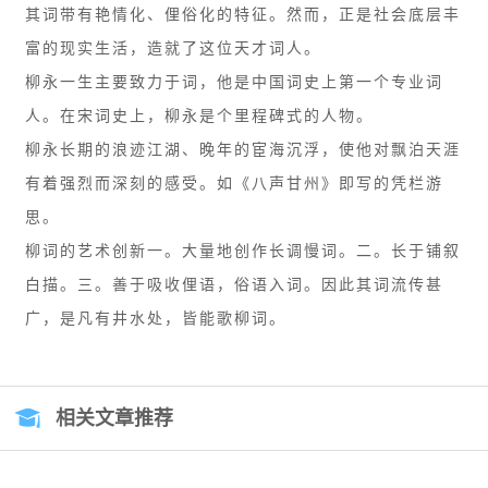
其词带有艳情化、俚俗化的特征。然而，正是社会底层丰
富的现实生活，造就了这位天才词人。
柳永一生主要致力于词，他是中国词史上第一个专业词
人。在宋词史上，柳永是个里程碑式的人物。
柳永长期的浪迹江湖、晚年的宦海沉浮，使他对飘泊天涯
有着强烈而深刻的感受。如《八声甘州》即写的凭栏游
思。
柳词的艺术创新一。大量地创作长调慢词。二。长于铺叙
白描。三。善于吸收俚语，俗语入词。因此其词流传甚
广，是凡有井水处，皆能歌柳词。
相关文章推荐