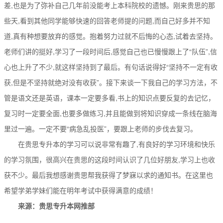
差,也是为了弥补自己几年前没能考上本科院校的遗憾。刚来贵思的那
些天,看到其他同学能够快速的回答老师提的问题,而自己好多并不知
道,真有种想要放弃的感觉。抱着努力过就不后悔的心态,试着去坚持。
老师们讲的挺好,学习了一段时间后,感觉自己也已慢慢跟上了“队伍”,信
心也上升了不少,就这样坚持到了最后。有句话说得好“坚持不一定有收
获,但是不坚持就绝对没有收获”。接下来谈一下我自己的学习方法，不
管是语文还是英语，课本一定要多看,书上的知识点要反复的去记忆，
复习时一定要全面,也要多做练习,并且能做到将知识穿成一条线在脑海
里过一遍。一定不要“病急乱投医”，要跟上老师的步伐去复习。
在贵思专升本的学习可以说非常有趣了,有良好的学习环境和快乐
的学习氛围，很高兴在贵思的这段时间认识了几位好朋友,学习上也收
获不少。最后我想感谢贵思帮我获得了梦寐以求的通知书。在这里也
希望学弟学妹们能在明年考试中获得满意的成绩！
来源：贵思专升本网推部