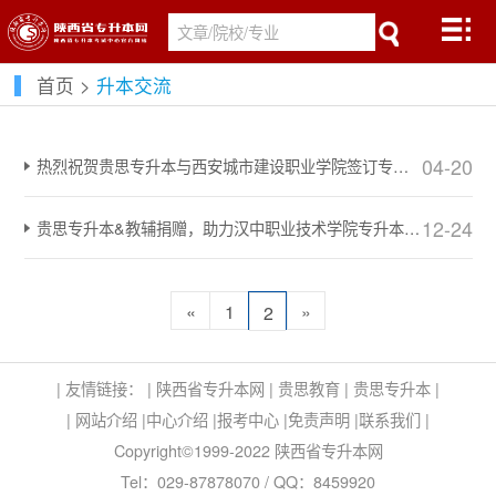
首页
>
升本交流
04-20
热烈祝贺贵思专升本与西安城市建设职业学院签订专升本校企合作协议！
12-24
贵思专升本&教辅捐赠，助力汉中职业技术学院专升本学子升本逐梦！
«
1
»
2
| 友情链接： |
陕西省专升本网
|
贵思教育
|
贵思专升本
|
|
网站介绍
|
中心介绍
|
报考中心
|
免责声明
|
联系我们
|
Copyright©1999-2022 陕西省专升本网
Tel：029-87878070 / QQ：8459920