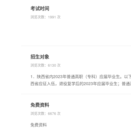
考试时间
浏览次数：
1991 次
招生对象
浏览次数：
6130 次
1．陕西省内2023年普通高职（专科）应届毕业生。以下简称“在校生”。 2．普通高职（
西省应征入伍，退役复学后的2023年应届毕业生；普
内（2021年1月1日后退役）的往届毕业生。以下简称“免试退役士兵”。 3．具有陕西户籍和
届、往届毕业生（含自愿放弃免试资格的退役大学生士兵）。以下简称“非
贯制、“3 2”连读毕业生，但未达到毕业条件的结业生
免费资料
浏览次数：
6676 次
免费资料