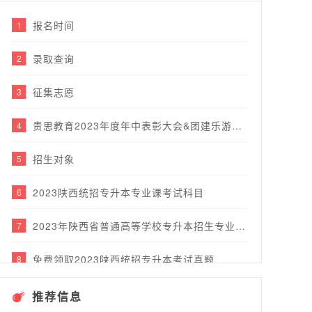
报名时间
1
录取查询
2
征集志愿
3
贵思教育2023年度年中表彰大会&团建乐游行圆满完成！
4
招生对象
5
2023陕西统招专升本专业课考试科目
6
2023年陕西省普通高等学校专升本招生专业目录
7
免费领取2023陕西统招专升本考试真题
8
推荐信息