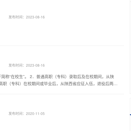
发布时间：
2023-08-16
发布时间：
2023-08-16
专科）录取后及在校期间，从陕
通高职（专科）在校期间或毕业后，从陕西省应征入伍，退役后两年
退役证的普通高职（专科）应
免试退役士兵”。 上述三类招生对象中含五年一
等不得报考。
发布时间：
2020-11-05