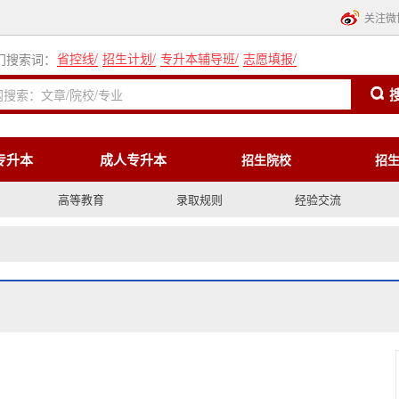
关注微
省控线
/
招生计划
/
专升本辅导班
/
志愿填报
/
门搜索词：
专升本
成人专升本
招生院校
招
高等教育
录取规则
经验交流