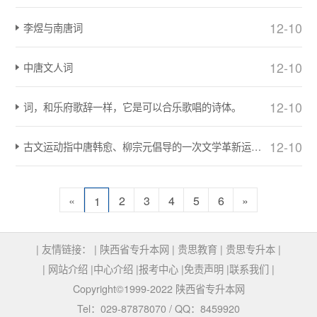
12-10
李煜与南唐词
12-10
中唐文人词
12-10
词，和乐府歌辞一样，它是可以合乐歌唱的诗体。
12-10
古文运动指中唐韩愈、柳宗元倡导的一次文学革新运动，其矛头是革除骈文。
«
2
3
4
5
6
»
1
| 友情链接： |
陕西省专升本网
|
贵思教育
|
贵思专升本
|
|
网站介绍
|
中心介绍
|
报考中心
|
免责声明
|
联系我们
|
Copyright©1999-2022 陕西省专升本网
Tel：029-87878070 / QQ：8459920