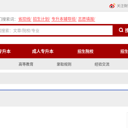
关注微
省控线
/
招生计划
/
专升本辅导班
/
志愿填报
/
门搜索词：
专升本
成人专升本
招生院校
招
高等教育
录取规则
经验交流